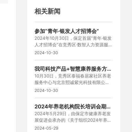
相关新闻
参加“青年·银发人才招博会”
2024年10月30日，保定首届“青年·银发
人才招博会”在竞秀区·数智人力资源服务
产业园圆满落幕，中科健安携众多产品
2024-10-30
亮相展会，展会现场客户重点关注我公
司推出的电动护理床、数字化监测设
我司科技产品+智慧康养服务方案
备、便捷化助行助浴产品移位机、洗浴
10月30日，竞秀区泰福春居家社区养老
支持泰福春康养服务签约仪式
床、洗浴机等。在互动过程中我们的产
服务中心与北京熙诚紫光科技有限公司
品受到广大客户和机构负责人的青睐，
举行签约仪式，双方就深化养老服务发
为后续建立合作打下良好的基础。
2024-10-30
展，积极探索和创新养老服务模式，拓
展服务领域和服务内容展开深度合作，
2024年养老机构院长培训会期间
提升两地养老服务综合实力，为京津冀
2024年5月29日，由保定市健康养老发
北京中科健安（河北）技术有限
老年人养老提供更多选择。
展促进会承办的《关于组织2024年养老
公司参会
机构院长交流培训会》在东篱颐养社区
2024-05-29