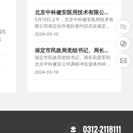
活力中心二楼多功能厅举行，活动由保
定市民政局主办。
0
北京中科健安医用技术有限公司
3
中
b
5月10日上午，北京中科健安医用技术有
保定合作项目签约仪式举行
1
科
j
限公司保定合作项目签约仪式在保定高
2
健
z
国六
新区科创园举行。
2024-05-10
-
安
k
选
2
j
1
a
保定市民政局党组书记、局长田
5
h
保定市民政局党组书记、局长田彦军到
彦军到北京中科健安公司调研冲
1
b
北京中科健安公司调研冲击波体外碎石
5
击波体外碎石机
@
机。北京中科健安(河北)医用技术有限公
5
2024-03-19
1
5
司被列为保定市民政局2023招商引资单
2
位、2024“双千工程”项目
6.
c
o
m
0312-2118111