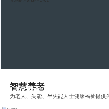
电动护理床ZK-HC-02
智慧养老
居家养老方案
为老人、失能、半失能人士健康福祉提供
你是否还在担心家中的长辈？居家适老化让家成为老人