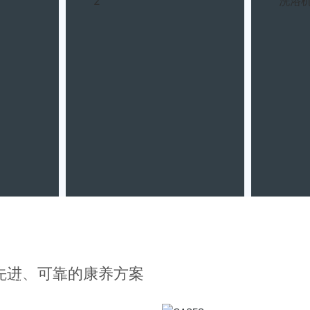
2
洗浴机Z
社区适老化
先进、可靠的康养方案
安心的港湾。
政府适老化
社区适老化为银发族打