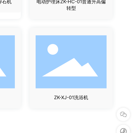
波碎石机
电动护理床ZK-HC-01普通升高偏
转型
ZK-XJ-01洗浴机
0
3
中
b
1
科
j
2
健
z
-
安
k
2
j