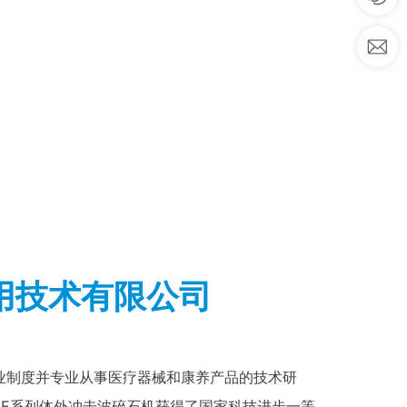
1
a
5
h
1
b
5
40
@
5
1
5
+
2
6.
销售国家及地区
c
o
m
用技术有限公司
业制度并专业从事医疗器械和康养产品的技术研
DE系列体外冲击波碎石机获得了国家科技进步一等