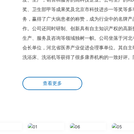
奖、卫生部甲等成果奖及北京市科技进步一等奖等多
务，赢得了广大病患者的称赞，成为行业中的名牌产
作。公司还同时研制、创新具有自主知识产权的高新
生产、服务及咨询等领域独树一帜。公司坐落于河北
会长单位，河北省医养产业促进会理事单位。其自主
洗浴床、洗浴机等获得了很多康养机构的一致好评。
务站及居家护理的需求，提供智慧养老全方位的服务
测系统等，并提供智能监控、亲情交流、远程操控的
查看更多
台系统，也可针对不同客户的具体需求，定制个性化
综合企业。北京中科健安(河北)医用技术有限公司
物业方面的管理及服务。根据目前国家相关产业政策的
盖范围包含除上述之外的智慧养老方案的综合设计，
+养老+信息化运维”居家养老模式的设计。