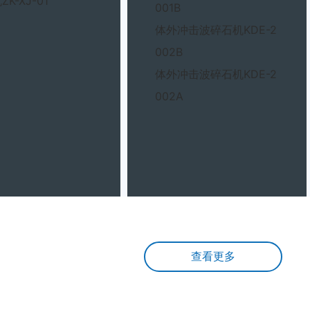
K-XJ-01
001B
体外冲击波碎石机KDE-2
002B
体外冲击波碎石机KDE-2
002A
查看更多
服务方案
方案
造温馨家园，三位一体的解决方案。