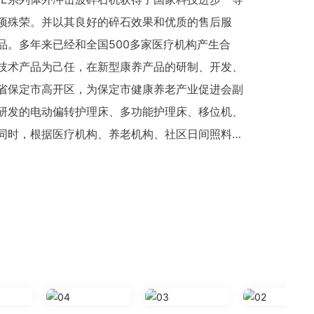
项殊荣。并以其良好的碎石效果和优质的售后服
品。多年来已经和全国500多家医疗机构产生合
技术产品为己任，在新型康养产品的研制、开发、
省保定市高开区，为保定市健康养老产业促进会副
研发的电动偏转护理床、多功能护理床、移位机、
同时，根据医疗机构、养老机构、社区日间照料服
。例如智能穿戴设备，跌倒监测系统，生命体征监
智能化平台。还能开发适合医养机构的整套管理平
解决方案，是一家集智慧康养生产和服务于一体的
的服务板块还涉及到信息化集成方案的设计与施工。
指引，公司定位于“技术+服务”的服务宗旨。涵
康复及康养设备的需求方案组合设计，“社区物业